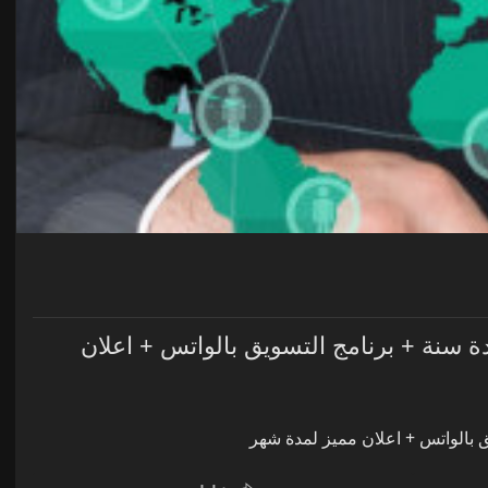
ع تعريفى لشركة + استضافة موقع 20 جيجا لمدة سنة + برنامج التسويق بالواتس + اعلان