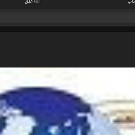
اب
علق