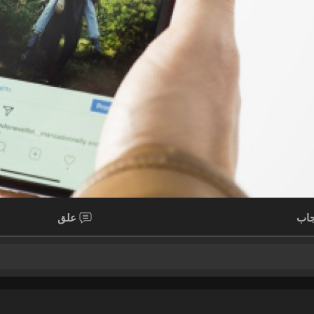
اب
علق
 مجانية | اعلانات العرب – اعلانات مبوبة | اعلن مجاناً | اعل