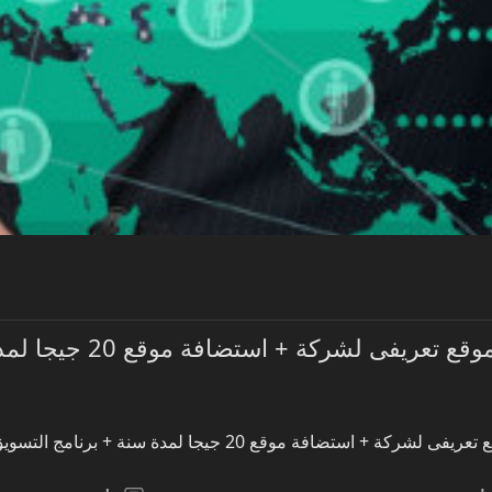
عرض خاص تصميم موق
ع 20 جيجا لمدة سنة + برنامج التسويق بالواتس + اعلان مميز لمدة شهر