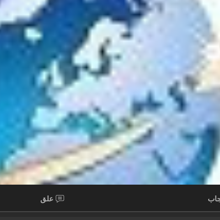
اب
علق