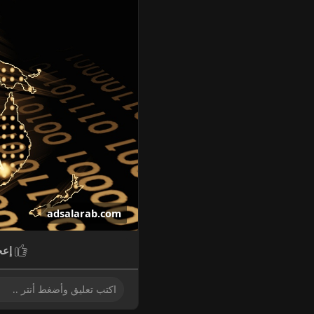
adsalarab.com
إعج
أعلانات العرب | أعلانات