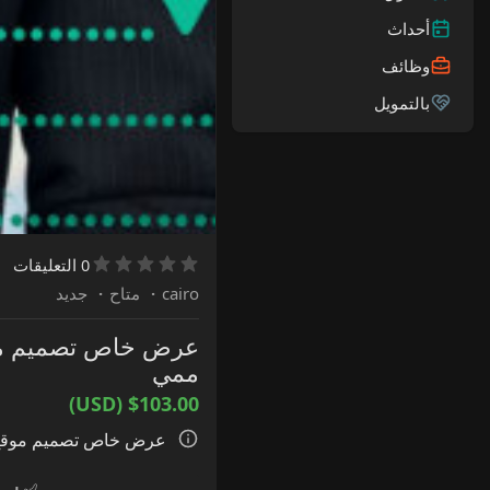
أحداث
وظائف
بالتمويل
0 التعليقات
cairo
·
متاح
·
جديد
ممي
$103.00 (USD)
عرض خاص تصميم موقع تعريفى لشركة + استضافة موق