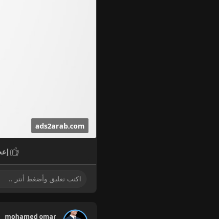
ads2arab.com
إعج
أعلانات مبوبة | أعلانات
mohamed omar