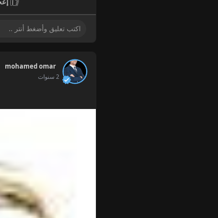
إعج
mohamed omar
2 سنوات