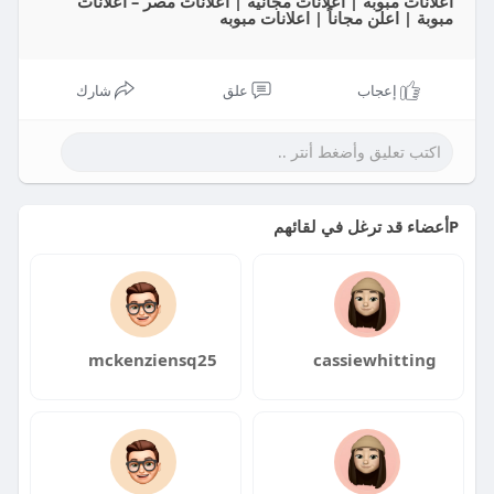
أعلانات مبوبة | أعلانات مجانية | اعلانات مصر – اعلانات
مبوبة | اعلن مجاناً | اعلانات مبوبه
إعجاب
علق
شارك
Pأعضاء قد ترغل في لقائهم
mckenziensq25
cassiewhitting