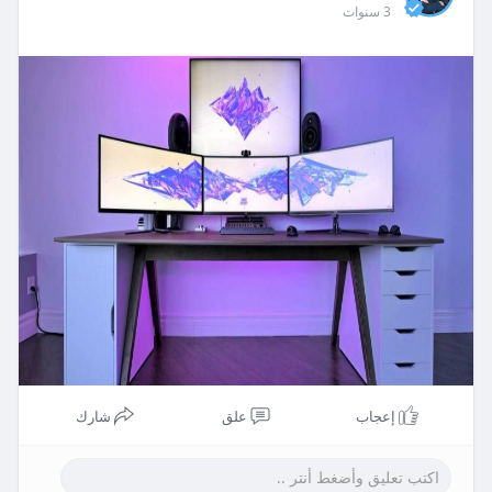
3 سنوات
إعجاب
علق
شارك