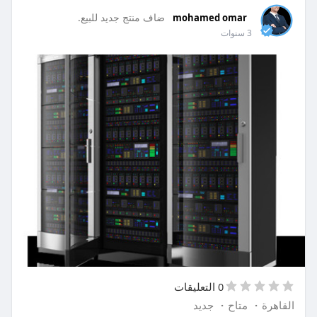
ضاف منتج جديد للبيع.
mohamed omar
3 سنوات
0 التعليقات
القاهرة
·
متاح
·
جديد