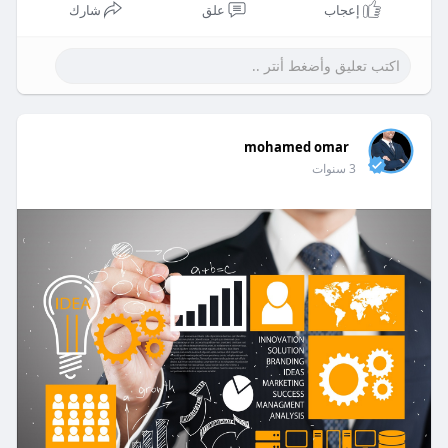
إعجاب
علق
شارك
mohamed omar
3 سنوات