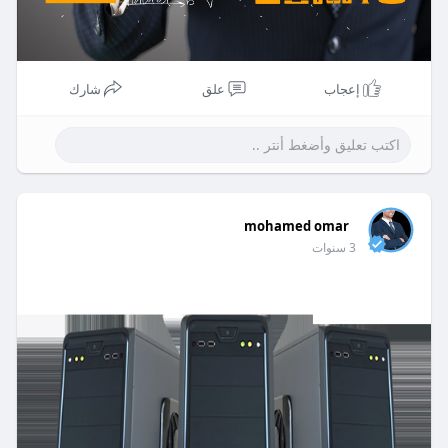
إعجاب
علق
شارك
mohamed omar
3 سنوات