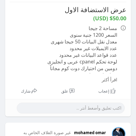
عرض الاستضافة الاول
$50.00 (USD)
مساحة 2 جيجا
السعر 1200 جنية سنوى
معدل نقل البيانات 50 جيجا شهرى
عدد الايميلات غير محدود
عدد قواعد البيانات غير محدود
لوحة تحكم cpanel عربى و انجليزى
دومين من اختيارك دوت كوم مجاناً
شهادة ssl مجانية
اقرأ أكثر
أحدث انظمة الحماية العالمية
باك اب أسبوعى داخلى وشهرى خارجى
إعجاب
علق
شارك
مكان السيرفر المانيا
استلام موقعك خلال 24 ساعة من الدفع
غير صورة الغلاف الخاص به
mohamed omar