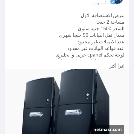
2 سنوات
عرض الاستضافة الاول
مساحة 2 جيجا
السعر 1500 جنية سنوى
معدل نقل البيانات 50 جيجا شهرى
عدد الايميلات غير محدود
عدد قواعد البيانات غير محدود
لوحة تحكم cpanel عربى و انجليزى
دومين من اختيارك دوت كوم مجاناً
اقرأ أكثر
شهادة ssl مجانية
أحدث انظمة الحماية العالمية
باك اب أسبوعى داخلى وشهرى خارجى
مكان السيرفر المانيا
استلام موقعك خلال 24 ساعة من الدفع
https://netmasr.com/product/host-2-giga/
netmasr.com