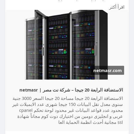
دومين من اختيارك دوت كوم مجاناً
اقرأ أكثر
شهادة ssl مجانية
أحدث انظمة الحماية العالمية
باك اب أسبوعى داخلى وشهرى خارجى
مكان السيرفر المانيا
استلام موقعك خلال 24 ساعة من الدفع
https://netmasr.com/product/%d....8%a7%d9%84%
d8%a7%d8%
netmasr.com
الاستضافة الرابعة 20 جيجا – شركة نت مصر | netmasr
الاستضافة الرابعة 20 جيجا مساحة 20 جيجا السعر 3000 جنية
سنوى معدل نقل البيانات 150 جيجا شهرى عدد الايميلات غير
محدود عدد قواعد البيانات غير محدود لوحة تحكم cpanel
عربى و انجليزى دومين من اختيارك دوت كوم مجاناً شهادة
ssl مجانية أحدث انظمة الحماية العا