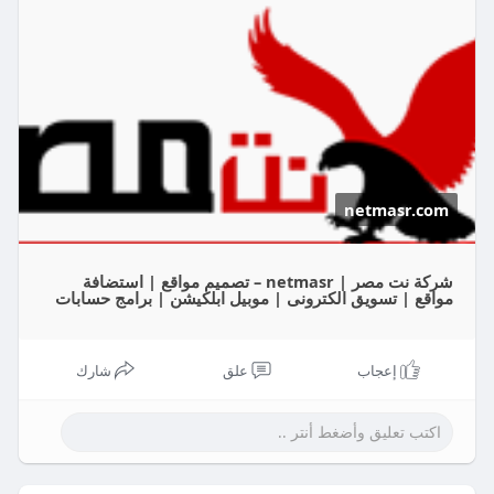
netmasr.com
شركة نت مصر | netmasr – تصميم مواقع | استضافة
مواقع | تسويق الكترونى | موبيل ابلكيشن | برامج حسابات
إعجاب
علق
شارك