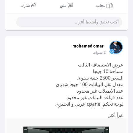
إعجاب
علق
شارك
mohamed omar
2 سنوات
عرض الاستضافة الثالث
مساحة 10 جيجا
السعر 2500 جنية سنوى
معدل نقل البيانات 100 جيجا شهرى
عدد الايميلات غير محدود
عدد قواعد البيانات غير محدود
لوحة تحكم cpanel عربى و انجليزى
دومين من اختيارك دوت كوم مجاناً
اقرأ أكثر
شهادة ssl مجانية
أحدث انظمة الحماية العالمية
باك اب أسبوعى داخلى وشهرى خارجى