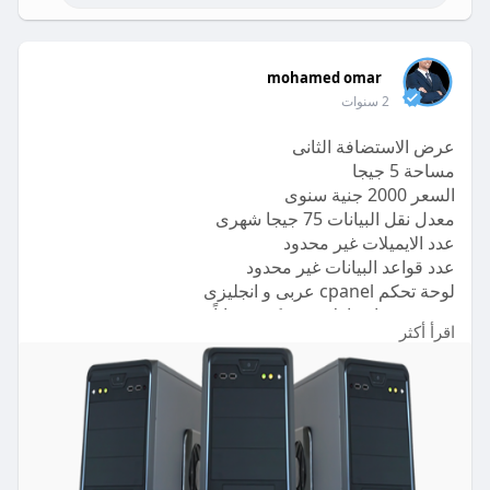
mohamed omar
2 سنوات
عرض الاستضافة الثانى
مساحة 5 جيجا
السعر 2000 جنية سنوى
معدل نقل البيانات 75 جيجا شهرى
عدد الايميلات غير محدود
عدد قواعد البيانات غير محدود
لوحة تحكم cpanel عربى و انجليزى
دومين من اختيارك دوت كوم مجاناً
اقرأ أكثر
شهادة ssl مجانية
أحدث انظمة الحماية العالمية
باك اب أسبوعى داخلى وشهرى خارجى
مكان السيرفر المانيا
استلام موقعك خلال 24 ساعة من الدفع
https://netmasr.com/product/%d....8%a7%d9%84%
d8%a7%d8%