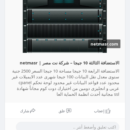
مكان السيرفر المانيا
استلام موقعك خلال 24 ساعة من الدفع
https://netmasr.com/product/%d....8%a7%d9%84%
d8%a7%d8%
netmasr.com
الاستضافة الثالثة 10 جيجا – شركة نت مصر | netmasr
الاستضافة الرابعة 10 جيجا مساحة 10 جيجا السعر 2500 جنية
سنوى معدل نقل البيانات 100 جيجا شهرى عدد الايميلات غير
محدود عدد قواعد البيانات غير محدود لوحة تحكم cpanel
عربى و انجليزى دومين من اختيارك دوت كوم مجاناً شهادة
ssl مجانية أحدث انظمة الحماية العا
إعجاب
علق
شارك