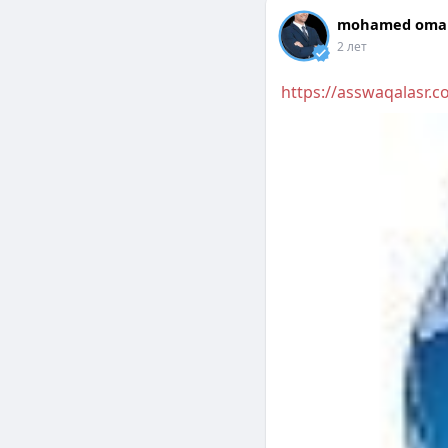
mohamed oma
2 лет
https://asswaqalasr.c