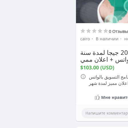
0 Отзывы
cairo
·
В наличии
·
н
عرض خاص تصميم موقع تعريفى لشركة + استضافة موقع 20 جيجا لمدة سنة
واتس + اعلان ممي
$103.00 (USD)
وقع 20 جيجا لمدة سنة + برنامج التسويق بالواتس
علان مميز لمدة شهر
Мне нравит