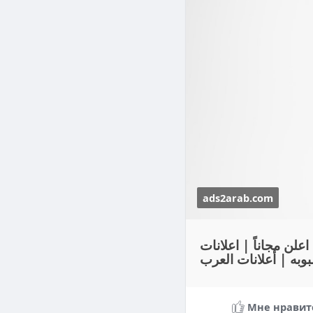
ads2arab.com
اعلن مجاناً | اعلانات
بوبه | أعلانات العرب
Мне нравит