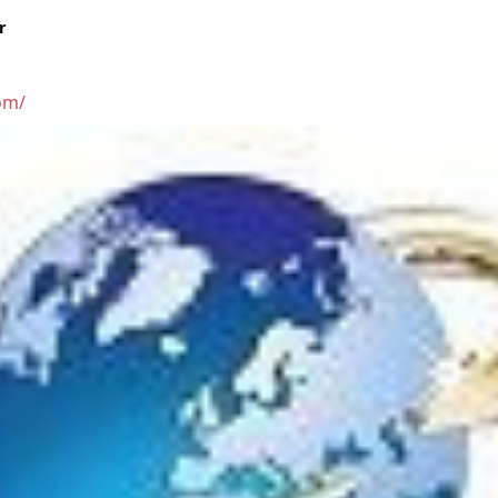
r
om/