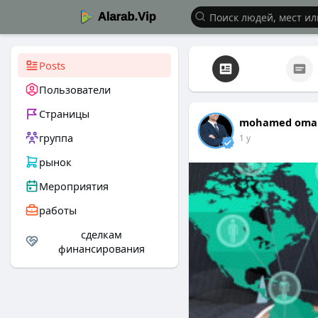
Posts
Пользователи
Страницы
mohamed oma
группа
1 y
рынок
Мероприятия
работы
сделкам
финансирования