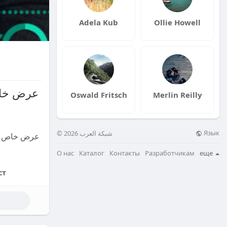
Adela Kub
Ollie Howell
Oswald Fritsch
Merlin Reilly
Язык
© 2026 شبكة العرب
О нас
Каталог
Контакты
Разработчикам
еще
ст