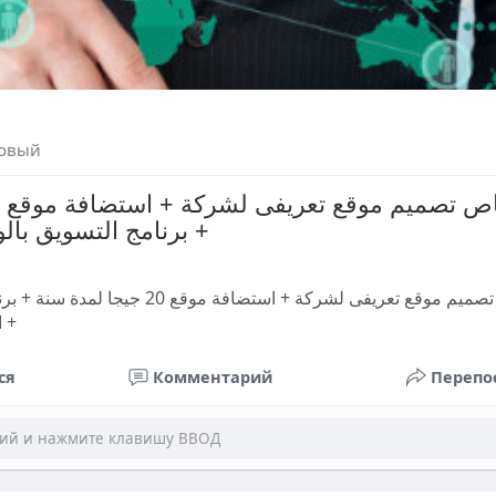
овый
+ برنامج التسويق بال
عرض خاص تصميم موقع تعريفى لشركة + استضافة م
+ ا
ся
Комментарий
Перепо