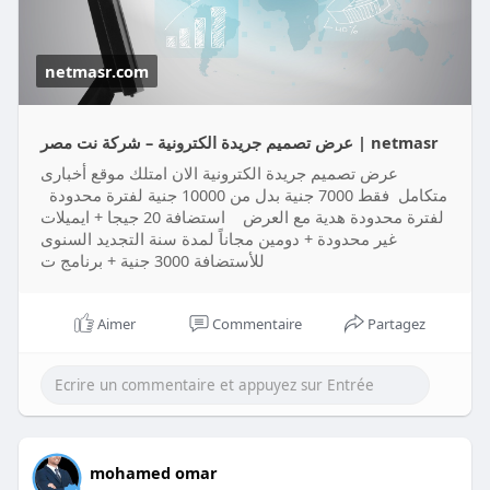
https://netmasr.com/product/%d....8%b9%d8%b1%
d8%b6-%d8
netmasr.com
عرض تصميم جريدة الكترونية – شركة نت مصر | netmasr
عرض تصميم جريدة الكترونية الان امتلك موقع أخبارى
متكامل فقط 7000 جنية بدل من 10000 جنية لفترة محدودة
لفترة محدودة هدية مع العرض استضافة 20 جيجا + ايميلات
غير محدودة + دومين مجاناً لمدة سنة التجديد السنوى
للأستضافة 3000 جنية + برنامج ت
Aimer
Commentaire
Partagez
mohamed omar