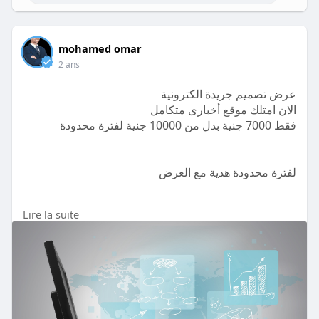
لفترة محدودة هدية مع العرض
استضافة 20 جيجا + ايميلات غير محدودة + دومين مجاناً
لمدة سنة التجديد السنوى للأستضافة 3000 جنية
+
mohamed omar
برنامج تصميم الصور و اللوجوهات الرائع اونلين لمدة سنة
2 ans
https://netmasr.com/product/%d....8%b9%d8%b1%
عرض تصميم جريدة الكترونية
d8%b6-%d8
الان امتلك موقع أخبارى متكامل
فقط 7000 جنية بدل من 10000 جنية لفترة محدودة
لفترة محدودة هدية مع العرض
Lire la suite
استضافة 20 جيجا + ايميلات غير محدودة + دومين مجاناً
لمدة سنة التجديد السنوى للأستضافة 3000 جنية
+
برنامج تصميم الصور و اللوجوهات الرائع اونلين لمدة سنة
استلام موقعك خلال 10 يوم عمل