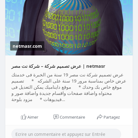
جنية
* تصميم الموقع لغتين مدة التنفيذ 16 يوم التكلفة 7000
جنية
الأقسام :
* الرئيسية : وبها مقتطفات من محتوى الموقع وتعريف به
* من نحن : تعريف تفصيلى بالموقع ومحتواه وادارته
* أخبارنا : يحتوى على أخبار الموقع وخدماته
netmasr.com
* الخدمات : يعرض هنا خدمات الموقع أو المنتجات
* المنتجات : يعرض هنا المنتجات
* اتصل بنا : يحتوى على بيانات الاتصال بادارة الموقع ونموزج
عرض تصميم شركة – شركة نت مصر | netmasr
مراسلة الادارة
عرض تصميم شركة نت مصر 19 سنة من الخبرة فى خدمتك
* دردشة على الواتساب
عرض خاص بمناسبة مرور 19 سنة على الشركه * تصميم
وايضاً
موقع خاص بك وحدك * موقع دايناميك يمكن التعديل فى
* خدمة ضبط محركات البحث لموقعك المستوى الاول مجاناً
محتواه واضافة صفحات واقسام جديدة واضافة صور و
* أحصائيات يومية شاملة لموقعك مجاناً
فيديوهات * مزود بلوحة…
* خدمة البحث فى موقعك مجاناً
* اقوى مستويات الحماية لموقعك مجاناً
Aimer
Commentaire
Partagez
* ربط موقعك بمواقع التواصل الاجتماعى مثل فيس بوك و
تويتر