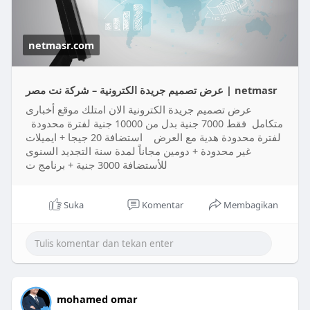
https://netmasr.com/product/%d....8%b9%d8%b1%
d8%b6-%d8
netmasr.com
عرض تصميم جريدة الكترونية – شركة نت مصر | netmasr
عرض تصميم جريدة الكترونية الان امتلك موقع أخبارى
متكامل فقط 7000 جنية بدل من 10000 جنية لفترة محدودة
لفترة محدودة هدية مع العرض استضافة 20 جيجا + ايميلات
غير محدودة + دومين مجاناً لمدة سنة التجديد السنوى
للأستضافة 3000 جنية + برنامج ت
Suka
Komentar
Membagikan
mohamed omar