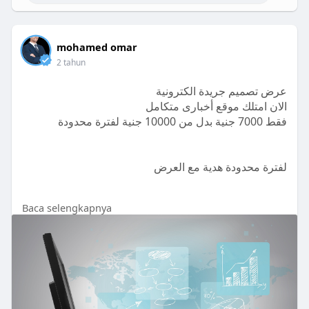
لفترة محدودة هدية مع العرض
استضافة 20 جيجا + ايميلات غير محدودة + دومين مجاناً
لمدة سنة التجديد السنوى للأستضافة 3000 جنية
+
mohamed omar
برنامج تصميم الصور و اللوجوهات الرائع اونلين لمدة سنة
2 tahun
https://netmasr.com/product/%d....8%b9%d8%b1%
عرض تصميم جريدة الكترونية
d8%b6-%d8
الان امتلك موقع أخبارى متكامل
فقط 7000 جنية بدل من 10000 جنية لفترة محدودة
لفترة محدودة هدية مع العرض
Baca selengkapnya
استضافة 20 جيجا + ايميلات غير محدودة + دومين مجاناً
لمدة سنة التجديد السنوى للأستضافة 3000 جنية
+
برنامج تصميم الصور و اللوجوهات الرائع اونلين لمدة سنة
استلام موقعك خلال 10 يوم عمل