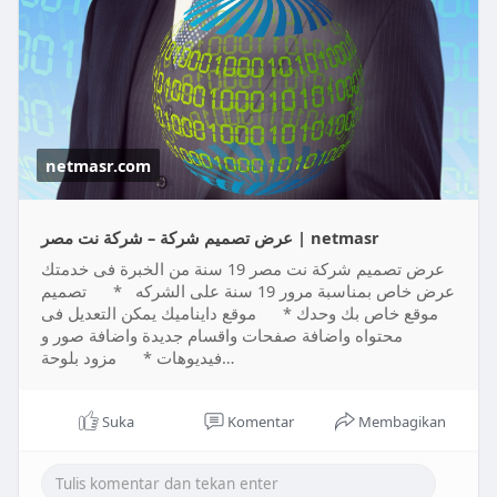
جنية
* تصميم الموقع لغتين مدة التنفيذ 16 يوم التكلفة 7000
جنية
الأقسام :
* الرئيسية : وبها مقتطفات من محتوى الموقع وتعريف به
* من نحن : تعريف تفصيلى بالموقع ومحتواه وادارته
* أخبارنا : يحتوى على أخبار الموقع وخدماته
netmasr.com
* الخدمات : يعرض هنا خدمات الموقع أو المنتجات
* المنتجات : يعرض هنا المنتجات
* اتصل بنا : يحتوى على بيانات الاتصال بادارة الموقع ونموزج
عرض تصميم شركة – شركة نت مصر | netmasr
مراسلة الادارة
عرض تصميم شركة نت مصر 19 سنة من الخبرة فى خدمتك
* دردشة على الواتساب
عرض خاص بمناسبة مرور 19 سنة على الشركه * تصميم
وايضاً
موقع خاص بك وحدك * موقع دايناميك يمكن التعديل فى
* خدمة ضبط محركات البحث لموقعك المستوى الاول مجاناً
محتواه واضافة صفحات واقسام جديدة واضافة صور و
* أحصائيات يومية شاملة لموقعك مجاناً
فيديوهات * مزود بلوحة…
* خدمة البحث فى موقعك مجاناً
* اقوى مستويات الحماية لموقعك مجاناً
Suka
Komentar
Membagikan
* ربط موقعك بمواقع التواصل الاجتماعى مثل فيس بوك و
تويتر